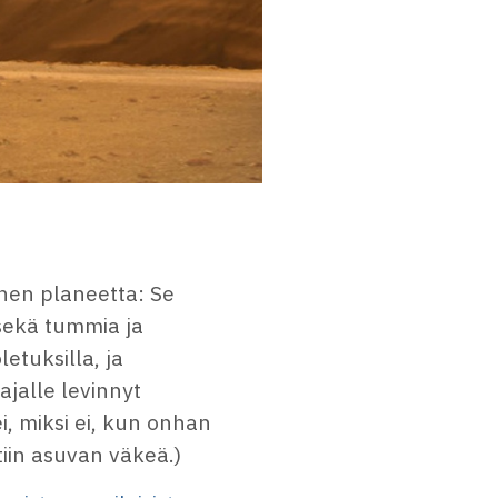
inen planeetta: Se
 sekä tummia ja
letuksilla, ja
aajalle levinnyt
i, miksi ei, kun onhan
iin asuvan väkeä.)