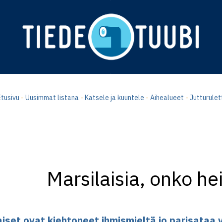
tusivu
-
Uusimmat listana
-
Katsele ja kuuntele
-
Aihealueet
-
Jutturulet
Marsilaisia, onko he
aiset ovat kiehtoneet ihmismieltä jo parisataa