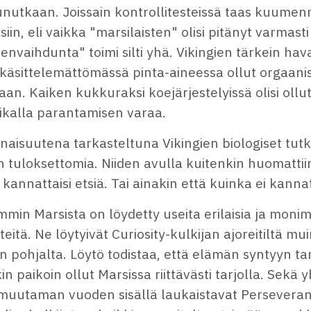
unutkaan. Joissain kontrollitesteissä taas kuumen
siin, eli vaikka "marsilaisten" olisi pitänyt varmasti
envaihdunta" toimi silti yhä. Vikingien tärkein hava
 käsittelemättömässä pinta-aineessa ollut orgaanis
aan. Kaiken kukkuraksi koejärjestelyissä olisi ollut 
ikalla parantamisen varaa.
aisuutena tarkasteltuna Vikingien biologiset tutk
n tuloksettomia. Niiden avulla kuitenkin huomattii
kannattaisi etsiä. Tai ainakin että kuinka ei kanna
mmin Marsista on löydetty useita erilaisia ja monim
teitä. Ne löytyivät Curiosity-kulkijan ajoreitiltä m
n pohjalta. Löytö todistaa, että elämän syntyyn tar
in paikoin ollut Marsissa riittävästi tarjolla. Sekä 
 muutaman vuoden sisällä laukaistavat Perseveran