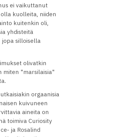
nus ei vaikuttanut
 olla kuolleita, niiden
into kuitenkin oli,
ia yhdisteitä
jopa silloisella
imukset olivatkin
n miten "marsilaisia"
ta.
utkaisiakin orgaanisia
uinaisen kuivuneen
vittavia aineita on
yhä toimiva Curiosity
ce- ja Rosalind