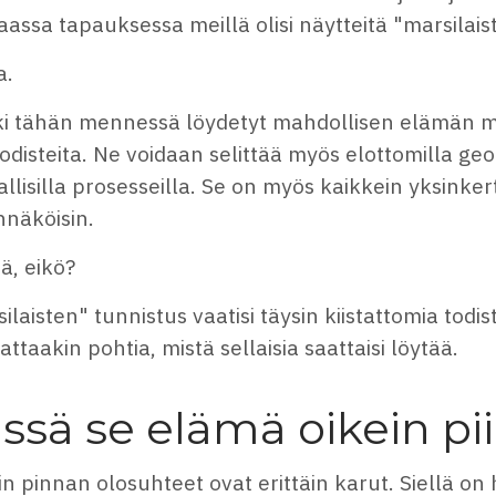
assa tapauksessa meillä olisi näytteitä "marsilaiste
a.
ki tähän mennessä löydetyt mahdollisen elämän me
odisteita. Ne voidaan selittää myös elottomilla geol
llisilla prosesseilla. Se on myös kaikkein yksinkertai
nnäköisin.
ä, eikö?
ilaisten" tunnistus vaatisi täysin kiistattomia todist
ttaakin pohtia, mistä sellaisia saattaisi löytää.
ssä se elämä oikein pii
n pinnan olosuhteet ovat erittäin karut. Siellä on 