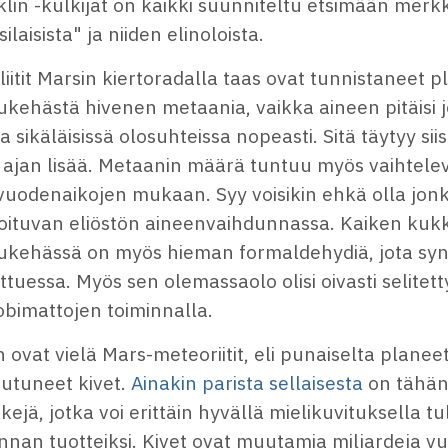
lin -kulkijat on kaikki suunniteltu etsimään merkke
ilaisista" ja niiden elinoloista.
liitit Marsin kiertoradalla taas ovat tunnistaneet 
kehästä hivenen metaania, vaikka aineen pitäisi j
a sikäläisissä olosuhteissa nopeasti. Sitä täytyy siis
ajan lisää. Metaanin määrä tuntuu myös vaihtelev
vuodenaikojen mukaan. Syy voisikin ehkä olla jonk
voituvan eliöstön aineenvaihdunnassa. Kaiken kuk
ukehässä on myös hieman formaldehydiä, jota sy
tuessa. Myös sen olemassaolo olisi oivasti selitet
obimattojen toiminnalla.
n ovat vielä Mars-meteoriitit, eli punaiselta plan
outuneet kivet.
Ainakin parista sellaisesta
on tähän
ejä, jotka voi erittäin hyvällä mielikuvituksella t
nnan tuotteiksi. Kivet ovat muutamia miljardeja vu