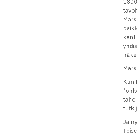
1800
tavoi
Marsi
paikk
kenti
yhdis
näke
Marsi
Kun k
"onko
tahoi
tutki
Ja ny
Toise