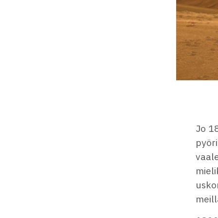
Jo 18
pyöri
vaale
mieli
uskom
meill