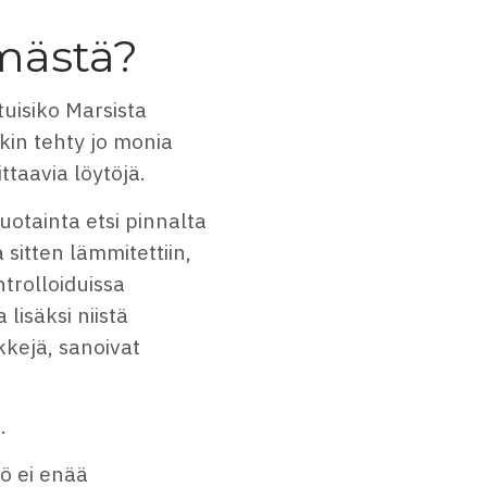
mästä?
ttuisiko Marsista
nkin tehty jo monia
ittaavia löytöjä.
uotainta etsi pinnalta
sitten lämmitettiin,
ntrolloiduissa
 lisäksi niistä
kejä, sanoivat
.
iö ei enää