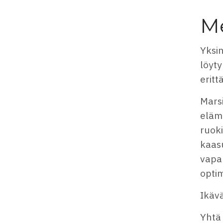
Me
Yksin
löyty
eritt
Marsi
elämä
ruoki
kaasu
vapa
optim
Ikävä
Yhtä 