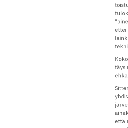
toist
tulok
"aine
ettei
laink
tekni
Kokon
täysi
ehkä 
Sitte
yhdis
järve
ainak
että