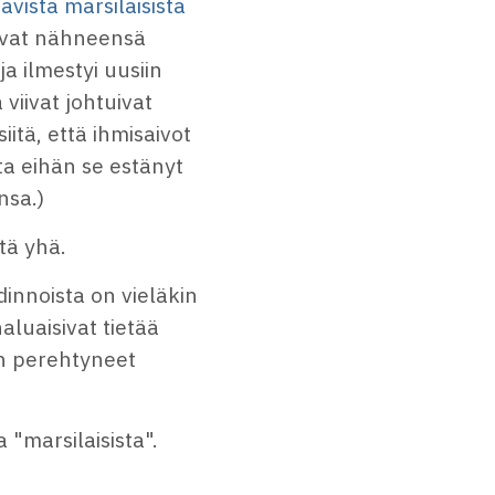
vista marsilaisista
oivat nähneensä
ja ilmestyi uusiin
 viivat johtuivat
itä, että ihmisaivot
ta eihän se estänyt
nsa.)
tä yhä.
innoista on vieläkin
aluaisivat tietää
siin perehtyneet
a "marsilaisista".