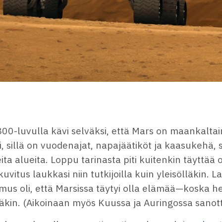
00-luvulla kävi selväksi, että Mars on maankalta
i, sillä on vuodenajat, napajäätiköt ja kaasukehä,
ita alueita. Loppu tarinasta piti kuitenkin täyttää o
kuvitus laukkasi niin tutkijoilla kuin yleisölläkin. L
us oli, että Marsissa täytyi olla elämää—koska he
äkin. (Aikoinaan myös Kuussa ja Auringossa sanott