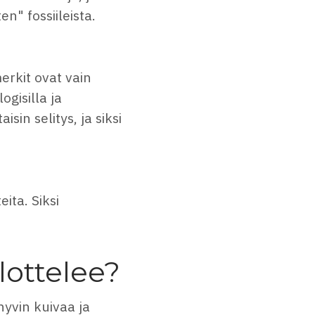
n" fossiileista.
rkit ovat vain
ogisilla ja
sin selitys, ja siksi
eita. Siksi
lottelee?
hyvin kuivaa ja