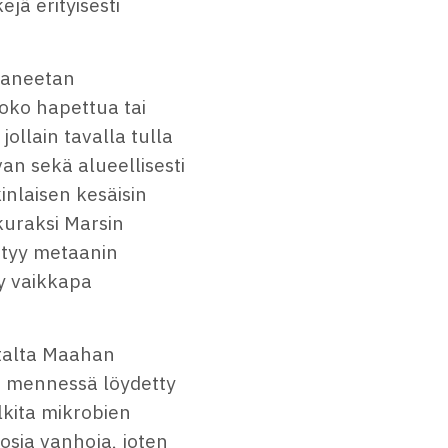
jä erityisesti
planeetan
oko hapettua tai
 jollain tavalla tulla
an sekä alueellisesti
inlaisen kesäisin
kuraksi Marsin
ntyy metaanin
ty vaikkapa
eetalta Maahan
 mennessä löydetty
ulkita mikrobien
osia vanhoja, joten