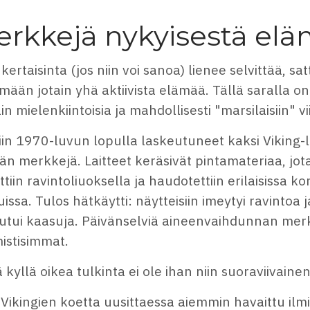
rkkejä nykyisestä elä
kertaisinta (jos niin voi sanoa) lienee selvittää, sa
mään jotain yhä aktiivista elämää. Tällä saralla o
äin mielenkiintoisia ja mahdollisesti "marsilaisiin" vi
in 1970-luvun lopulla laskeutuneet kaksi Viking-l
n merkkejä. Laitteet keräsivät pintamateriaa, jota 
ttiin ravintoliuoksella ja haudotettiin erilaisissa ko
issa. Tulos hätkäytti: näytteisiin imeytyi ravintoa ja
utui kaasuja. Päivänselviä aineenvaihdunnan merk
istisimmat.
 kyllä oikea tulkinta ei ole ihan niin suoraviivainen
Vikingien koetta uusittaessa aiemmin havaittu ilm