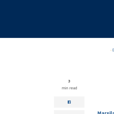
A-
Hyppää
pääsisältöön
A+
0%
read
-
E
3
min read
Marsil