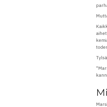
parha
Mutt
Kaik
aihet
kemia
tode
Tylsä
"Mars
kanna
Mi
Marsi