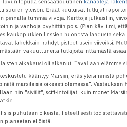
-luvun lopulla sensaatiouutinen
kanaaleja rakenta
tti suuren yleisön. Eräät kuuluisat tutkijat raport
n pinnalla tummia viivoja. Karttoja julkaistiin, viivo
oihin ja vanhoja pyyhittiin pois. (Pian kävi ilmi, että
es kaukoputkien linssien huonosta laadusta sekä si
tävät lähekkäin nähdyt pisteet usein viivoiksi. Mut
mästään vakuuttuneita tutkijoita inttämästä asiaa
laisten aikakausi oli alkanut. Tavallaan elämme si
eskustelu kääntyy Marsiin, eräs yleisimmistä pohd
 niitä marsilaisia oikeasti olemassa". Vastauksen h
llaan niin "siviilit", scifi-intoilijat, kuin monet Mar
jatkin.
t siis puhutaan oikeista, tieteellisesti todistettavist
n planeetan eliöistä.