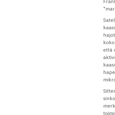
Frank
"mars
Satel
kaasu
hajot
koko 
että 
akti
kaas
hapet
mikr
Sitte
sink
merkk
toimi