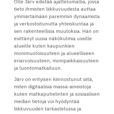
Olle Järv edistää ajattelumallia, jossa
tieto ihmisten liikkuvuudesta auttaa
ymmärtämään paremmin dynaamista
ja verkostoitunutta yhteiskuntaa ja
sen rakenteellisia muutoksia. Hän on
esittänyt uusia näkökulmia useille
alueille kuten kaupunkien
monimuotoisuuteen ja alueelliseen
eriarvoisuuteen, monipaikkaisuuteen
ja luontomatkailuun.
Järv on erityisen kiinnostunut siitä,
miten digitaalisia massa-aineistoja
kuten matkapuhelinten ja sosiaalisen
median tietoja voi hyödyntää
liikkuvuuden tarkastelussa ja