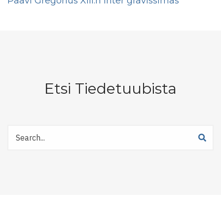
Paavi Gregorius XIII:n Inter gravissimas
Etsi Tiedetuubista
Etsi
Tiedetuubista