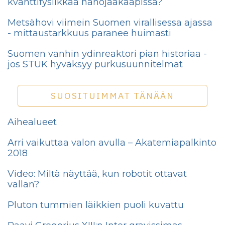
kvanttifysiikkaa nanojääkaapissa?
Metsähovi viimein Suomen virallisessa ajassa
- mittaustarkkuus paranee huimasti
Suomen vanhin ydinreaktori pian historiaa -
jos STUK hyväksyy purkusuunnitelmat
SUOSITUIMMAT TÄNÄÄN
Aihealueet
Arri vaikuttaa valon avulla – Akatemiapalkinto
2018
Video: Miltä näyttää, kun robotit ottavat
vallan?
Pluton tummien läikkien puoli kuvattu