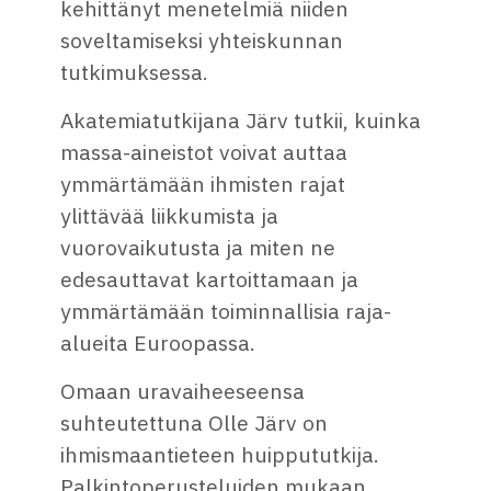
kehittänyt menetelmiä niiden
soveltamiseksi yhteiskunnan
tutkimuksessa.
Akatemiatutkijana Järv tutkii, kuinka
massa-aineistot voivat auttaa
ymmärtämään ihmisten rajat
ylittävää liikkumista ja
vuorovaikutusta ja miten ne
edesauttavat kartoittamaan ja
ymmärtämään toiminnallisia raja-
alueita Euroopassa.
Omaan uravaiheeseensa
suhteutettuna Olle Järv on
ihmismaantieteen huippututkija.
Palkintoperusteluiden mukaan