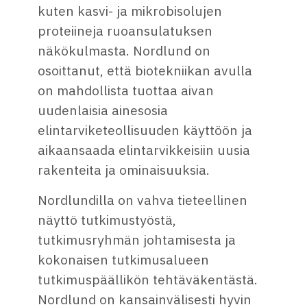
kuten kasvi- ja mikrobisolujen
proteiineja ruoansulatuksen
näkökulmasta. Nordlund on
osoittanut, että biotekniikan avulla
on mahdollista tuottaa aivan
uudenlaisia ainesosia
elintarviketeollisuuden käyttöön ja
aikaansaada elintarvikkeisiin uusia
rakenteita ja ominaisuuksia.
Nordlundilla on vahva tieteellinen
näyttö tutkimustyöstä,
tutkimusryhmän johtamisesta ja
kokonaisen tutkimusalueen
tutkimuspäällikön tehtäväkentästä.
Nordlund on kansainvälisesti hyvin