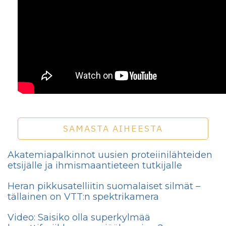
SAMASTA AIHEESTA
Akatemiapalkinnot uusien proteiinilähteiden
etsijälle ja ihmismaantieteen tutkijalle
Heran pikkusatelliitin suomalaiset silmät –
tällainen on VTT:n spektrikamera
Video: Saisiko olla superkylmää