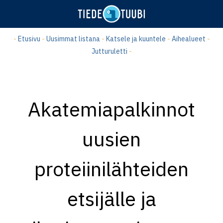
Hyppää
pääsisältöön
-
Etusivu
-
Uusimmat listana
-
Katsele ja kuuntele
-
Aihealueet
-
Jutturuletti
-
Akatemiapalkinnot
uusien
proteiinilähteiden
etsijälle ja