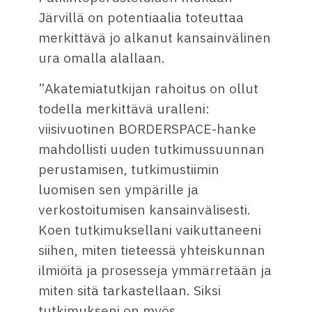
Järvillä on potentiaalia toteuttaa
merkittävä jo alkanut kansainvälinen
ura omalla alallaan.
”Akatemiatutkijan rahoitus on ollut
todella merkittävä uralleni:
viisivuotinen BORDERSPACE-hanke
mahdollisti uuden tutkimussuunnan
perustamisen, tutkimustiimin
luomisen sen ympärille ja
verkostoitumisen kansainvälisesti.
Koen tutkimuksellani vaikuttaneeni
siihen, miten tieteessä yhteiskunnan
ilmiöitä ja prosesseja ymmärretään ja
miten sitä tarkastellaan. Siksi
tutkimukseni on myös