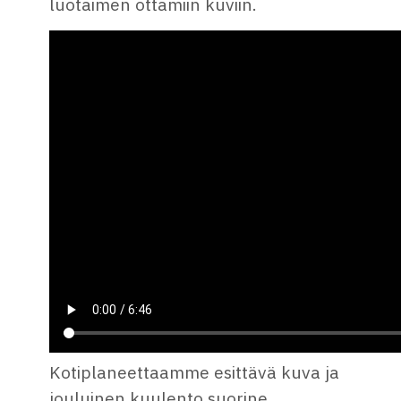
luotaimen ottamiin kuviin.
Kotiplaneettaamme esittävä kuva ja
jouluinen kuulento suorine