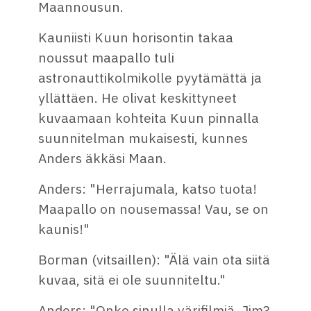
Maannousun.
Kauniisti Kuun horisontin takaa
noussut maapallo tuli
astronauttikolmikolle pyytämättä ja
yllättäen. He olivat keskittyneet
kuvaamaan kohteita Kuun pinnalla
suunnitelman mukaisesti, kunnes
Anders äkkäsi Maan.
Anders: "Herrajumala, katso tuota!
Maapallo on nousemassa! Vau, se on
kaunis!"
Borman (vitsaillen): "Älä vain ota siitä
kuvaa, sitä ei ole suunniteltu."
Anders: "Onko sinulla värifilmiä, Jim?