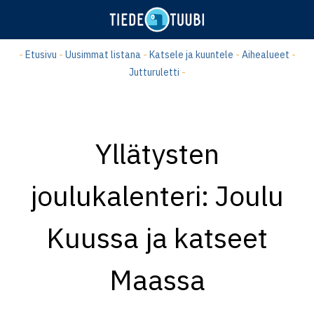
Hyppää
pääsisältöön
-
Etusivu
-
Uusimmat listana
-
Katsele ja kuuntele
-
Aihealueet
-
Jutturuletti
-
Yllätysten
joulukalenteri: Joulu
Kuussa ja katseet
Maassa