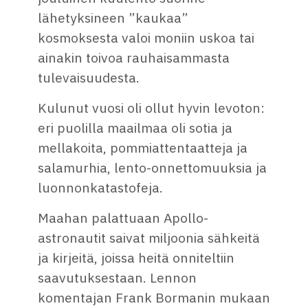
lähetyksineen ”kaukaa”
kosmoksesta valoi moniin uskoa tai
ainakin toivoa rauhaisammasta
tulevaisuudesta.
Kulunut vuosi oli ollut hyvin levoton:
eri puolilla maailmaa oli sotia ja
mellakoita, pommiattentaatteja ja
salamurhia, lento-onnettomuuksia ja
luonnonkatastofeja.
Maahan palattuaan Apollo-
astronautit saivat miljoonia sähkeitä
ja kirjeitä, joissa heitä onniteltiin
saavutuksestaan. Lennon
komentajan Frank Bormanin mukaan