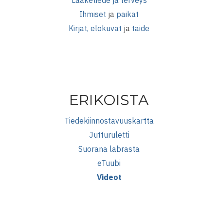
Lääketiede ja terveys
Ihmiset
ja
paikat
Kirjat, elokuvat
ja
taide
ERIKOISTA
Tiedekiinnostavuuskartta
Jutturuletti
Suorana labrasta
eTuubi
Videot