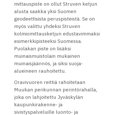
mittauspiste on ollut Struven ketjun
alusta saakka yksi Suomen
geodeettisista peruspisteistä. Se on
myös valittu yhdeksi Struven
kolmiomittausketjun edustavimmaksi
esimerkkipisteeksi Suomessa.
Puolakan piste on lisäksi
muinaismuistolain mukainen
muinaisjäännös, ja siksi suoja-
alueineen rauhoitettu.
Oravivuoren reittiä rahoitetaan
Muukan perikunnan perintörahalla,
joka on lahjoitettu Jyväskylän
kaupunkirakenne- ja
sivistyspalveluille luonto- ja