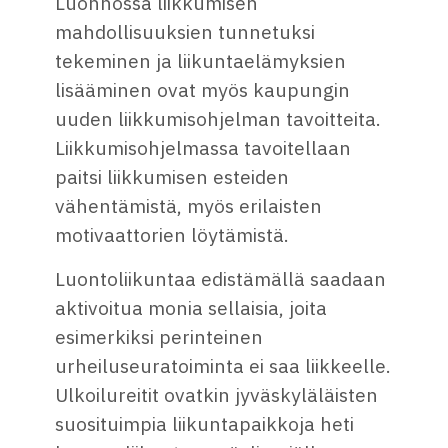
Luonnossa liikkumisen
mahdollisuuksien tunnetuksi
tekeminen ja liikuntaelämyksien
lisääminen ovat myös kaupungin
uuden liikkumisohjelman tavoitteita.
Liikkumisohjelmassa tavoitellaan
paitsi liikkumisen esteiden
vähentämistä, myös erilaisten
motivaattorien löytämistä.
Luontoliikuntaa edistämällä saadaan
aktivoitua monia sellaisia, joita
esimerkiksi perinteinen
urheiluseuratoiminta ei saa liikkeelle.
Ulkoilureitit ovatkin jyväskyläläisten
suosituimpia liikuntapaikkoja heti