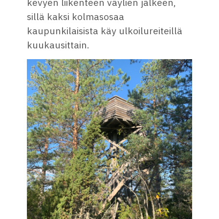
kevyen liikenteen väylien jälkeen,
sillä kaksi kolmasosaa
kaupunkilaisista käy ulkoilureiteillä
kuukausittain.