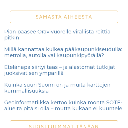
SAMASTA AIHEESTA
Pian pääsee Oravivuorelle virallista reittiä
pitkin
Millä kannattaa kulkea pääkaupunkiseudulla:
met­rol­la, au­tol­la vai kau­pun­ki­pyö­räl­lä?
Etelänapa siirtyi taas – ja alastomat tutkijat
juoksivat sen ympärillä
Kuinka suuri Suomi on ja muita karttojen
kummallisuuksia
Geoinformatiikka kertoo kuinka monta SOTE-
alueita pitäisi olla – mutta kukaan ei kuuntele
SUOSITUIMMAT TÄNÄÄN