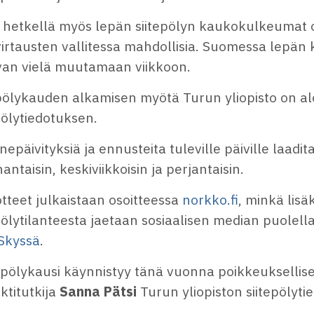
ä hetkellä myös lepän siitepölyn kaukokulkeumat o
irtausten vallitessa mahdollisia. Suomessa lepän 
van vielä muutamaan viikkoon.
epölykauden alkamisen myötä Turun yliopisto on al
pölytiedotuksen.
nepäivityksiä ja ennusteita tuleville päiville laadi
ntaisin, keskiviikkoisin ja perjantaisin.
tteet julkaistaan osoitteessa
norkko.fi
, minkä lisäk
pölytilanteesta jaetaan sosiaalisen median puolell
Skyssä
.
epölykausi käynnistyy tänä vuonna poikkeuksellise
ktitutkija
Sanna Pätsi
Turun yliopiston siitepölyti