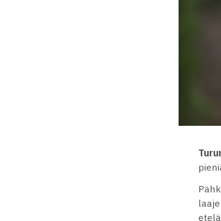
Turu
pieni
Pähk
laaj
etelä