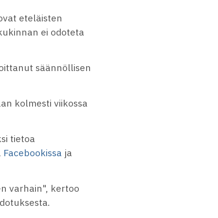
vat eteläisten
kukinnan ei odoteta
oittanut säännöllisen
taan kolmesti viikossa
si tietoa
a
Facebookissa
ja
n varhain", kertoo
edotuksesta.