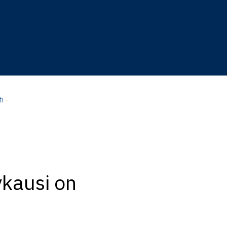
ti
-
ykausi on