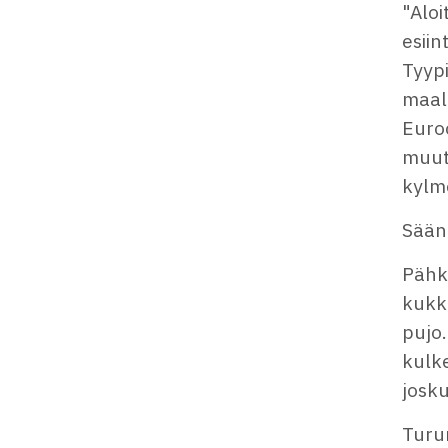
"Alo
esiin
Tyypi
maal
Euro
muutt
kylm
Säänn
Pähk
kukk
pujo.
kulk
josku
Turun