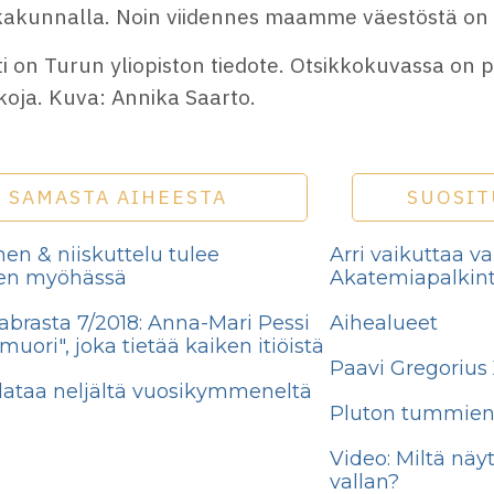
akunnalla. Noin viidennes maamme väestöstä on all
ti on Turun yliopiston tiedote. Otsikkokuvassa on
koja. Kuva: Annika Saarto.
SAMASTA AIHEESTA
SUOSIT
en & niiskuttelu tulee
Arri vaikuttaa va
en myöhässä
Akatemiapalkint
abrasta 7/2018: Anna-Mari Pessi
Aihealueet
uori", joka tietää kaiken itiöistä
Paavi Gregorius X
dataa neljältä vuosikymmeneltä
Pluton tummien 
Video: Miltä näyt
vallan?