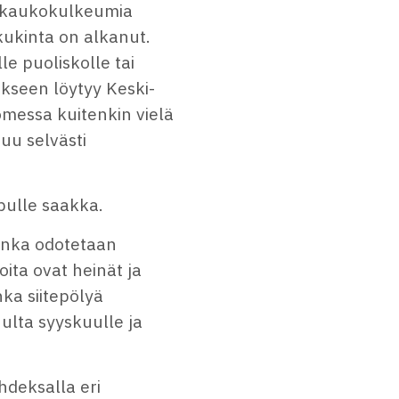
n kaukokulkeumia
kukinta on alkanut.
le puoliskolle tai
kseen löytyy Keski-
messa kuitenkin vielä
uu selvästi
pulle saakka.
onka odotetaan
ita ovat heinät ja
nka siitepölyä
lta syyskuulle ja
hdeksalla eri