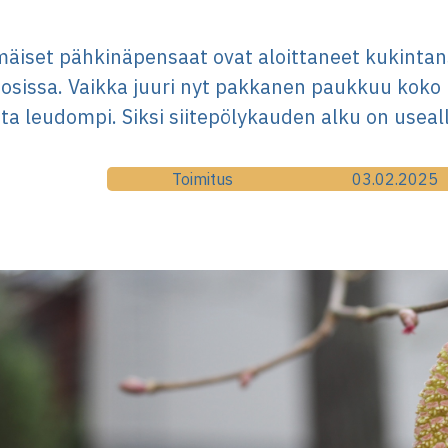
äiset pähkinäpensaat ovat aloittaneet kukinta
osissa. Vaikka juuri nyt pakkanen paukkuu koko m
sta leudompi. Siksi siitepölykauden alku on useall
Toimitus
03.02.2025