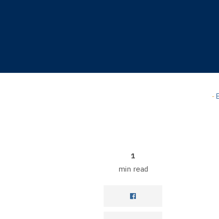
A-
Hyppää
pääsisältöön
A+
0%
read
-
E
1
min read