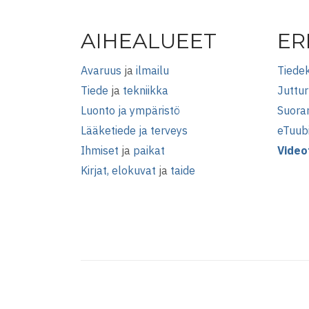
AIHEALUEET
ER
Avaruus
ja
ilmailu
Tiedek
Tiede
ja
tekniikka
Juttur
Luonto ja ympäristö
Suora
Lääketiede ja terveys
eTuub
Ihmiset
ja
paikat
Video
Kirjat, elokuvat
ja
taide