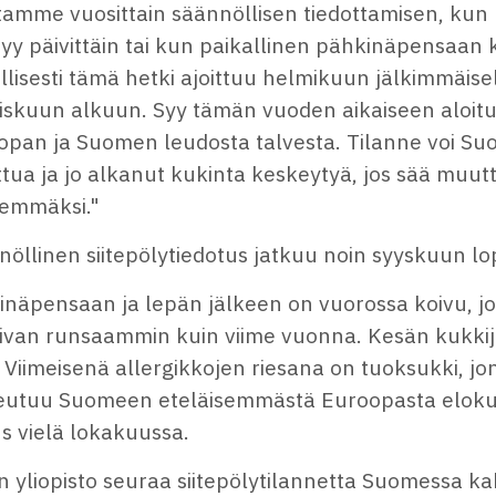
itamme vuosittain säännöllisen tiedottamisen, ku
tyy päivittäin tai kun paikallinen pähkinäpensaan 
llisesti tämä hetki ajoittuu helmikuun jälkimmäisel
iskuun alkuun. Syy tämän vuoden aikaiseen aloitu
opan ja Suomen leudosta talvesta. Tilanne voi Suo
ua ja jo alkanut kukinta keskeytyä, jos sää muutt
emmäksi."
öllinen siitepölytiedotus jatkuu noin syyskuun lo
inäpensaan ja lepän jälkeen on vuorossa koivu, j
ivan runsaammin kuin viime vuonna. Kesän kukkijo
 Viimeisenä allergikkojen riesana on tuoksukki, jo
eutuu Suomeen eteläisemmästä Euroopasta elokuu
s vielä lokakuussa.
 yliopisto seuraa siitepölytilannetta Suomessa ka