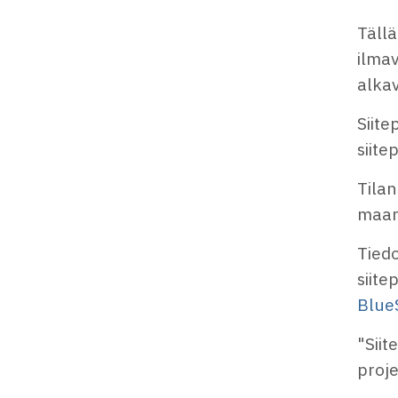
Täll
ilmav
alka
Siit
siite
Tilan
maana
Tiedo
siite
Blue
"Siit
proje