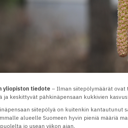
n yliopiston tiedote
– Ilman siitepölymäärät ovat t
ä ja keskittyvät pähkinäpensaan kukkivien kasvus
inäpensaan siitepölyä on kuitenkin kantautunut s
emmalle alueelle Suomeen hyvin pieniä määriä ma
puolelta jo usean viikon ajan.