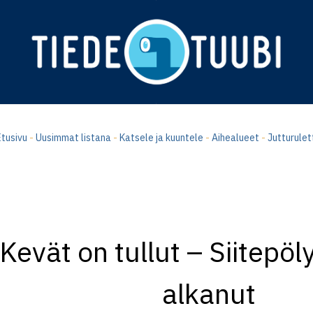
tusivu
-
Uusimmat listana
-
Katsele ja kuuntele
-
Aihealueet
-
Jutturulet
Kevät on tullut – Siitepöl
alkanut