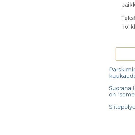
paikk
Teks
nork
Pärskimin
kuukaud
Suorana l
on "somem
Siitepöly