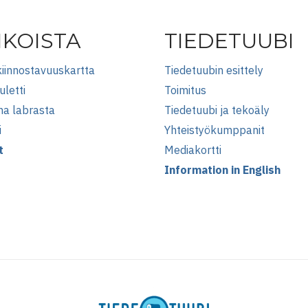
IKOISTA
TIEDETUUBI
iinnostavuuskartta
Tiedetuubin esittely
uletti
Toimitus
na labrasta
Tiedetuubi ja tekoäly
i
Yhteistyökumppanit
t
Mediakortti
Information in English