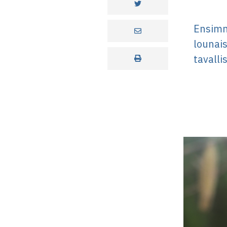
Ensimm
lounais
tavalli