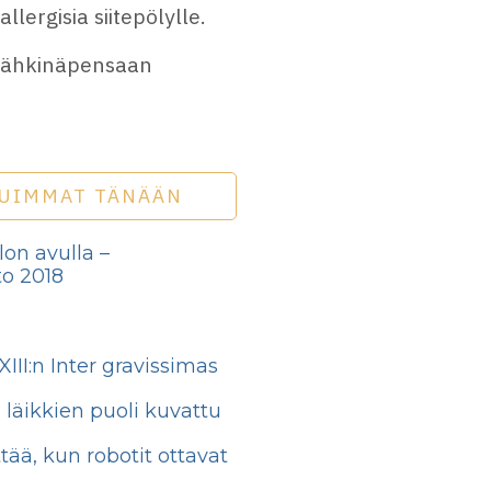
ergisia siitepölylle.
 pähkinäpensaan
UIMMAT TÄNÄÄN
lon avulla –
o 2018
III:n Inter gravissimas
läikkien puoli kuvattu
tää, kun robotit ottavat