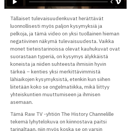
Tällaiset tulevaisuudenkuvat herättävät
luonnollisesti myös paljon kysymyksiä ja
pelkoja, ja tämä video on yksi tuollainen hieman
negatiivinen näkymä tulevaisuudesta. Vaikka
monet tieteistarinoissa olevat kauhukuvat ovat
suorastaan typeriä, on kysymys älykkäistä
koneista ja niiden suhteesta ihmisiin hyvin
tärkeä – kenties yksi merkittävimmistä
lähiaikojen kysymyksistä, etenkin kun siihen
liitetään koko se ongelmatiikka, mikä liittyy
yhteiskuntien muuttumiseen ja ihmisen
asemaan.
Tämä Raw TV -yhtiön The History Channelille
tekemä lyhytelokuva on kiinnostava paitsi
tarinaltaan, niin myös koska se on varsin