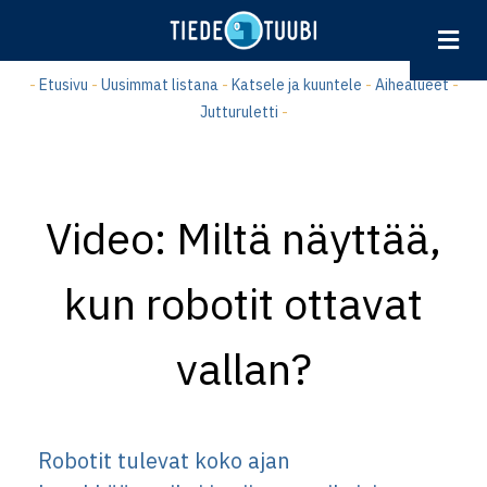
Hyppää
pääsisältöön
-
Etusivu
-
Uusimmat listana
-
Katsele ja kuuntele
-
Aihealueet
-
Jutturuletti
-
Video: Miltä näyttää,
kun robotit ottavat
vallan?
Robotit tulevat koko ajan