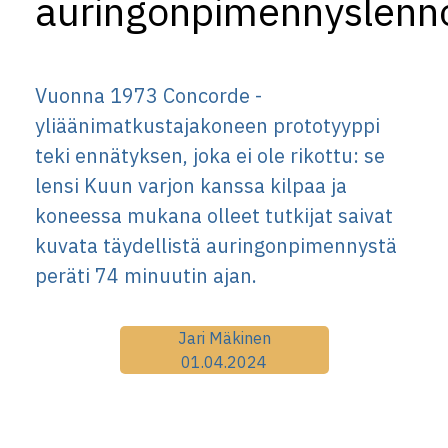
auringonpimennyslenn
Vuonna 1973 Concorde -
yliäänimatkustajakoneen prototyyppi
teki ennätyksen, joka ei ole rikottu: se
lensi Kuun varjon kanssa kilpaa ja
koneessa mukana olleet tutkijat saivat
kuvata täydellistä auringonpimennystä
peräti 74 minuutin ajan.
Jari Mäkinen
01.04.2024