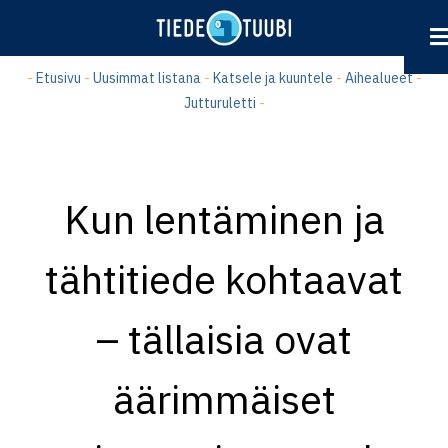
Hyppää
pääsisältöön
-
Etusivu
-
Uusimmat listana
-
Katsele ja kuuntele
-
Aihealueet
-
Jutturuletti
-
Kun lentäminen ja
tähtitiede kohtaavat
– tällaisia ovat
äärimmäiset