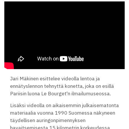
Jari Mäkinen esittelee videolla lentoa ja
ennätyslennon tehnyttä konetta, joka on esillä
Pariisin luona Le Bourget'n ilmailumuseossa.
Lisäksi videolla on aikaisemmin julkaisematonta
materiaalia vuonna 1990 Suomessa näkyneen
täydellisen auringonpimennyksen
havaitsemisesta 15 kilometrin korkeudessa